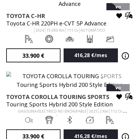
VO
TOYOTA
C-HR
Toyota C-HR 220PH e-CVT 5P Advance
2024
15.000
Km
111
Cv
AUTOMÁTICO
33.900
€
416,28
€/mes
VO
TOYOTA
COROLLA TOURING SPORTS
Touring Sports Hybrid 200 Style Edition
GASOLINA/ELECTRICO NO ENCHUFABLE
2025
2
Km
112
Cv
AUTOMÁTICO
33.900
€
416,28
€/mes