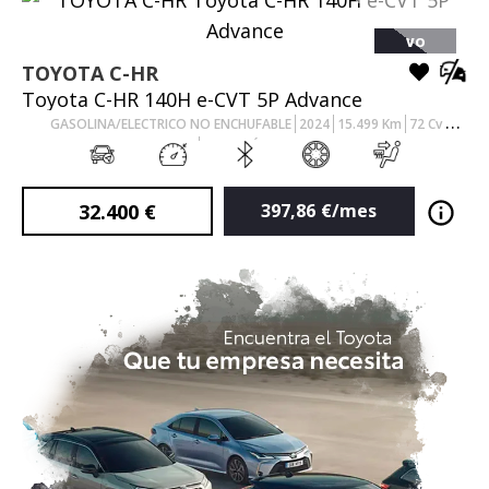
VO
TOYOTA
C-HR
Toyota C-HR 140H e-CVT 5P Advance
GASOLINA/ELECTRICO NO ENCHUFABLE
2024
15.499
Km
72
Cv
AUTOMÁTICO
32.400
€
397,86
€/mes