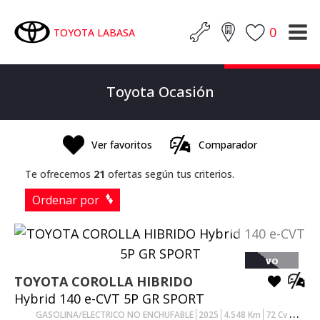
0
TOYOTA LABASA
Toyota Ocasión
Ver favoritos
Comparador
Te ofrecemos
21
ofertas según tus criterios.
Ordenar por
VO
TOYOTA
COROLLA HIBRIDO
Hybrid 140 e-CVT 5P GR SPORT
GASOLINA/ELECTRICO NO ENCHUFABLE
2025
4.548
Km
72
Cv