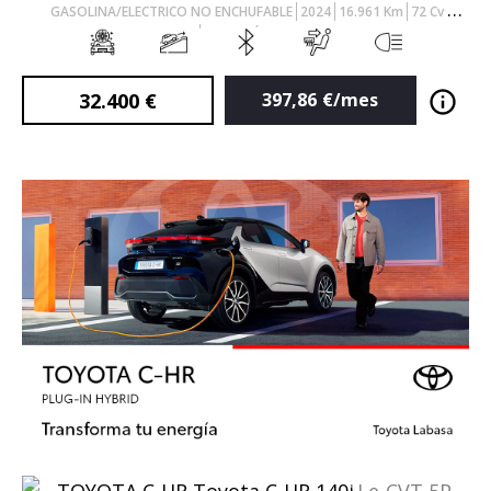
GASOLINA/ELECTRICO NO ENCHUFABLE
2024
16.961
Km
72
Cv
AUTOMÁTICO
32.400
€
397,86
€/mes