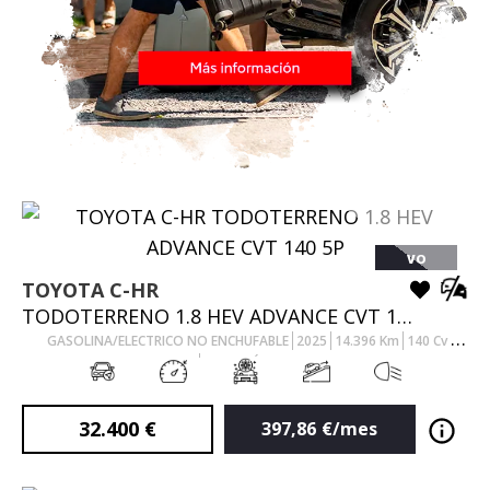
VO
TOYOTA
C-HR
TODOTERRENO 1.8 HEV ADVANCE CVT 140 5P
GASOLINA/ELECTRICO NO ENCHUFABLE
2025
14.396
Km
140
Cv
AUTOMÁTICO
32.400
€
397,86
€/mes