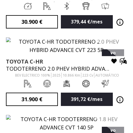
AUTOMÁTICO
30.900
€
379,44
€/mes
VO
TOYOTA
C-HR
TODOTERRENO 2.0 PHEV HYBRID ADVANCE CVT 223 5P
BEV ELECTRICO 100%
2025
10.866
Km
223
Cv
AUTOMÁTICO
31.900
€
391,72
€/mes
VO