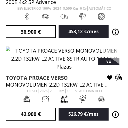
200E 4x2 5P Advance
BEV ELECTRICO 100%
2024
9.599
Km
0
Cv
AUTOMÁTICO
36.900
€
453,12
€/mes
VO
TOYOTA
PROACE VERSO
MONOVOLUMEN 2.2D 132KW L2 ACTIVE 8STR AUTO 180 5P 8 Plazas
DIESEL
2026
2.030
Km
180
Cv
AUTOMÁTICO
42.900
€
526,79
€/mes