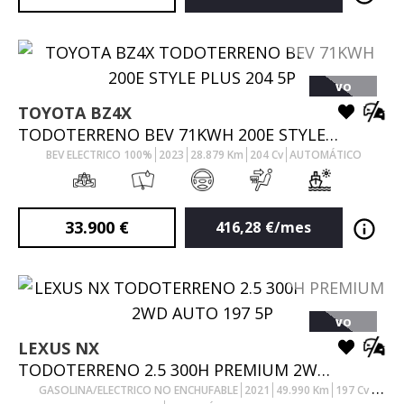
VO
TOYOTA
BZ4X
TODOTERRENO BEV 71KWH 200E STYLE PLUS 204 5P
BEV ELECTRICO 100%
2023
28.879
Km
204
Cv
AUTOMÁTICO
33.900
€
416,28
€/mes
VO
LEXUS
NX
TODOTERRENO 2.5 300H PREMIUM 2WD AUTO 197 5P
GASOLINA/ELECTRICO NO ENCHUFABLE
2021
49.990
Km
197
Cv