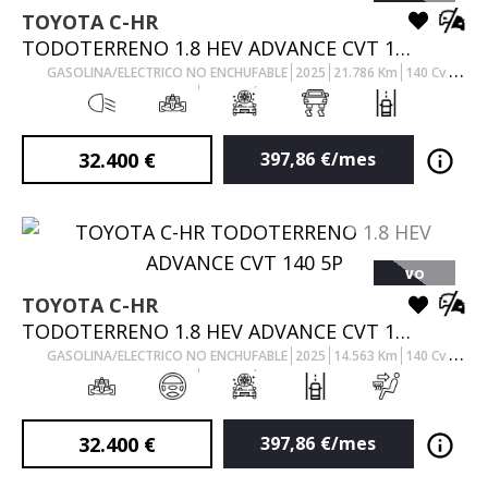
TOYOTA
C-HR
TODOTERRENO 1.8 HEV ADVANCE CVT 140 5P
GASOLINA/ELECTRICO NO ENCHUFABLE
2025
21.786
Km
140
Cv
AUTOMÁTICO
32.400
€
397,86
€/mes
VO
TOYOTA
C-HR
TODOTERRENO 1.8 HEV ADVANCE CVT 140 5P
GASOLINA/ELECTRICO NO ENCHUFABLE
2025
14.563
Km
140
Cv
AUTOMÁTICO
32.400
€
397,86
€/mes