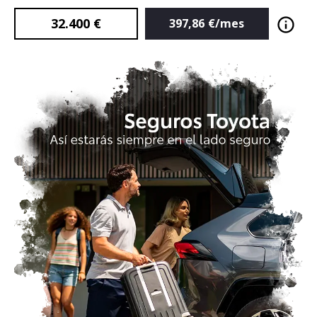
32.400
€
397,86
€/mes