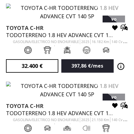
VO
TOYOTA
C-HR
TODOTERRENO 1.8 HEV ADVANCE CVT 140 5P
GASOLINA/ELECTRICO NO ENCHUFABLE
2025
16.182
Km
140
Cv
AUTOMÁTICO
32.400
€
397,86
€/mes
VO
TOYOTA
C-HR
TODOTERRENO 1.8 HEV ADVANCE CVT 140 5P
GASOLINA/ELECTRICO NO ENCHUFABLE
2025
21.150
Km
140
Cv
AUTOMÁTICO