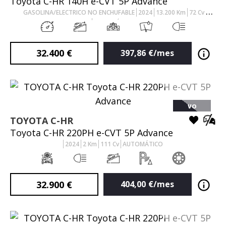
Toyota C-HR 140H e-CVT 5P Advance
GASOLINA/ELECTRICO NO ENCHUFABLE
2024
13.200
Km
72
Cv
AUTOMÁTICO
32.400
€
397,86
€/mes
VO
TOYOTA
C-HR
Toyota C-HR 220PH e-CVT 5P Advance
2024
2
Km
111
Cv
AUTOMÁTICO
32.900
€
404,00
€/mes