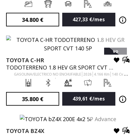
AUTOMÁTICO
34.800
€
427,33
€/mes
VO
TOYOTA
C-HR
TODOTERRENO 1.8 HEV GR SPORT CVT 140 5P
GASOLINA/ELECTRICO NO ENCHUFABLE
2026
4.166
Km
140
Cv
AUTOMÁTICO
35.800
€
439,61
€/mes
TOYOTA
BZ4X
VO