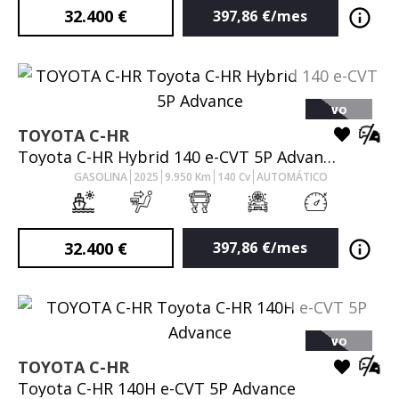
32.400
€
397,86
€/mes
VO
TOYOTA
C-HR
Toyota C-HR Hybrid 140 e-CVT 5P Advance
GASOLINA
2025
9.950
Km
140
Cv
AUTOMÁTICO
32.400
€
397,86
€/mes
VO
TOYOTA
C-HR
Toyota C-HR 140H e-CVT 5P Advance