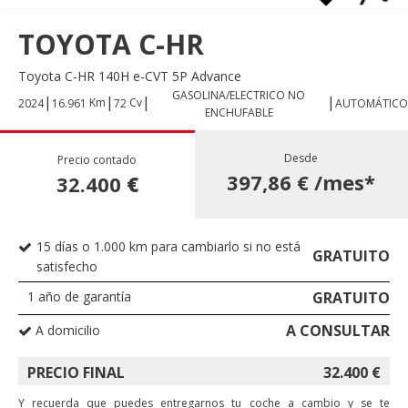
TOYOTA C-HR
Toyota C-HR 140H e-CVT 5P Advance
GASOLINA/ELECTRICO NO
|
|
|
|
Km
Cv
2024
16.961
72
AUTOMÁTICO
ENCHUFABLE
Desde
Precio contado
397,86 €
/mes*
32.400
€
15 días o 1.000 km para cambiarlo si no está
GRATUITO
satisfecho
1 año de garantía
GRATUITO
A CONSULTAR
A domicilio
PRECIO FINAL
32.400
€
Y recuerda que puedes entregarnos tu coche a cambio y se te