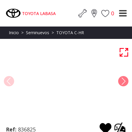
0
TOYOTA LABASA
Inicio
>
Seminuevos
>
TOYOTA C-HR
Ref:
836825