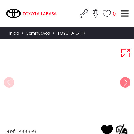
0
TOYOTA LABASA
Inicio
>
Seminuevos
>
TOYOTA C-HR
Ref:
833959