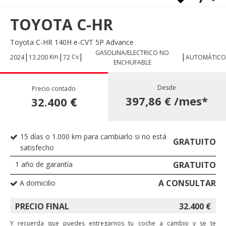
TOYOTA C-HR
Toyota C-HR 140H e-CVT 5P Advance
GASOLINA/ELECTRICO NO
|
|
|
|
Km
Cv
2024
13.200
72
AUTOMÁTICO
ENCHUFABLE
Desde
Precio contado
397,86 €
/mes*
32.400
€
15 días o 1.000 km para cambiarlo si no está
GRATUITO
satisfecho
1 año de garantía
GRATUITO
A CONSULTAR
A domicilio
PRECIO FINAL
32.400
€
Y recuerda que puedes entregarnos tu coche a cambio y se te