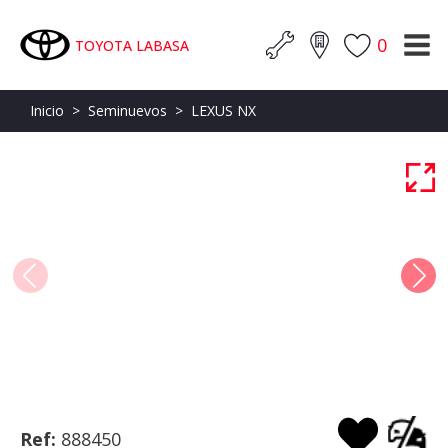
0
TOYOTA LABASA
Inicio
>
Seminuevos
>
LEXUS NX
Ref:
888450