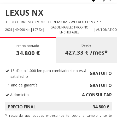
LEXUS NX
TODOTERRENO 2.5 300H PREMIUM 2WD AUTO 197 5P
GASOLINA/ELECTRICO NO
|
|
|
|
Km
Cv
2021
49.990
197
AUTOMÁTICO
ENCHUFABLE
Desde
Precio contado
427,33 €
/mes*
34.800
€
15 días o 1.000 km para cambiarlo si no está
GRATUITO
satisfecho
1 año de garantía
GRATUITO
A CONSULTAR
A domicilio
PRECIO FINAL
34.800
€
Y recuerda que puedes entregarnos tu coche a cambio y se te