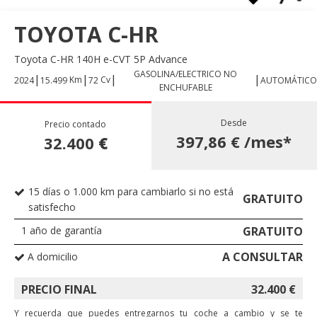
TOYOTA C-HR
Toyota C-HR 140H e-CVT 5P Advance
GASOLINA/ELECTRICO NO
|
|
|
|
Km
Cv
2024
15.499
72
AUTOMÁTICO
ENCHUFABLE
Desde
Precio contado
397,86 €
/mes*
32.400
€
15 días o 1.000 km para cambiarlo si no está
GRATUITO
satisfecho
1 año de garantía
GRATUITO
A CONSULTAR
A domicilio
PRECIO FINAL
32.400
€
Y recuerda que puedes entregarnos tu coche a cambio y se te