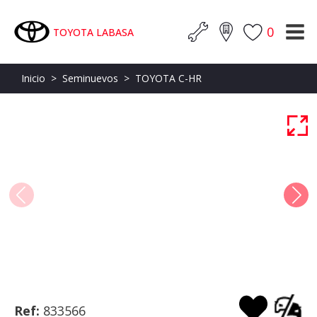
0
TOYOTA LABASA
Inicio
>
Seminuevos
>
TOYOTA C-HR
Ref:
833566