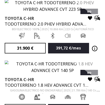
VO
TOYOTA
C-HR
TODOTERRENO 2.0 PHEV HYBRID ADVANCE CVT 223 5P
BEV ELECTRICO 100%
2025
10.866
Km
223
Cv
AUTOMÁTICO
31.900
€
391,72
€/mes
VO
TOYOTA
C-HR
TODOTERRENO 1.8 HEV ADVANCE CVT 140 5P
GASOLINA/ELECTRICO NO ENCHUFABLE
2025
21.786
Km
140
Cv
AUTOMÁTICO