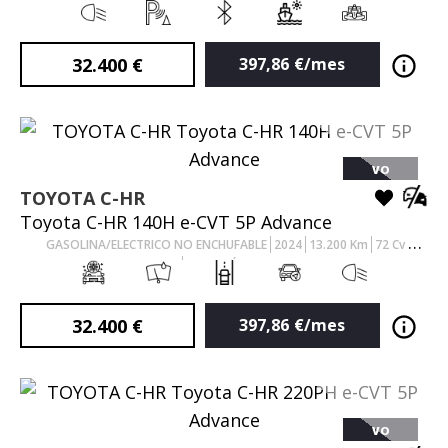
AUTOMÁTICO
32.400
€
397,86
€/mes
VO
TOYOTA
C-HR
Toyota C-HR 140H e-CVT 5P Advance
GASOLINA/ELECTRICO NO ENCHUFABLE
2024
13.200
Km
72
Cv
AUTOMÁTICO
32.400
€
397,86
€/mes
VO