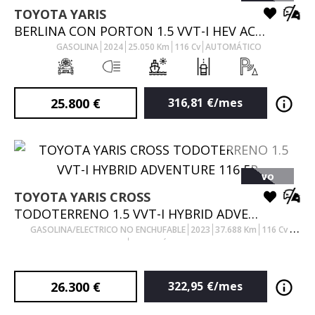
TOYOTA
YARIS
BERLINA CON PORTON 1.5 VVT-I HEV ACTIVE PLUS 116 5P
GASOLINA
2024
25.050
Km
116
Cv
AUTOMÁTICO
25.800
€
316,81
€/mes
VO
TOYOTA
YARIS CROSS
TODOTERRENO 1.5 VVT-I HYBRID ADVENTURE 116 5P
GASOLINA/ELECTRICO NO ENCHUFABLE
2023
37.688
Km
116
Cv
AUTOMÁTICO
26.300
€
322,95
€/mes