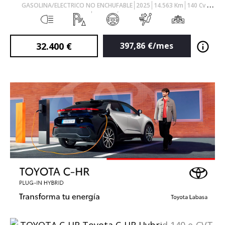
GASOLINA/ELECTRICO NO ENCHUFABLE
2025
14.563
Km
140
Cv
AUTOMÁTICO
32.400
€
397,86
€/mes