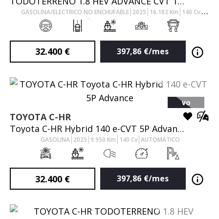
TODOTERRENO 1.8 HEV ADVANCE CVT 140 5P
GASOLINA/ELECTRICO NO ENCHUFABLE
2025
16.182
Km
140
Cv
AUTOMÁTICO
32.400
€
397,86
€/mes
VO
TOYOTA
C-HR
Toyota C-HR Hybrid 140 e-CVT 5P Advance
GASOLINA
2025
9.950
Km
140
Cv
AUTOMÁTICO
32.400
€
397,86
€/mes