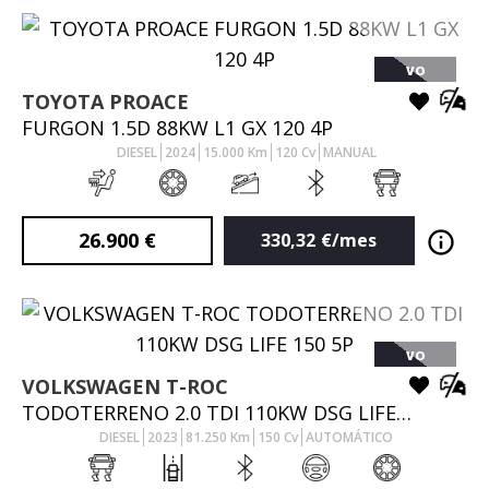
VO
TOYOTA
PROACE
FURGON 1.5D 88KW L1 GX 120 4P
DIESEL
2024
15.000
Km
120
Cv
MANUAL
26.900
€
330,32
€/mes
VO
VOLKSWAGEN
T-ROC
TODOTERRENO 2.0 TDI 110KW DSG LIFE 150 5P
DIESEL
2023
81.250
Km
150
Cv
AUTOMÁTICO