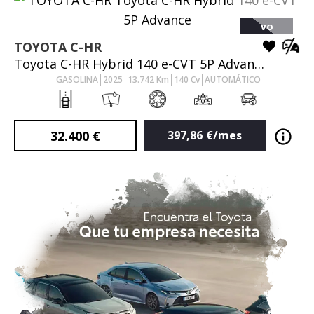
VO
TOYOTA
C-HR
Toyota C-HR Hybrid 140 e-CVT 5P Advance
GASOLINA
2025
13.742
Km
140
Cv
AUTOMÁTICO
32.400
€
397,86
€/mes