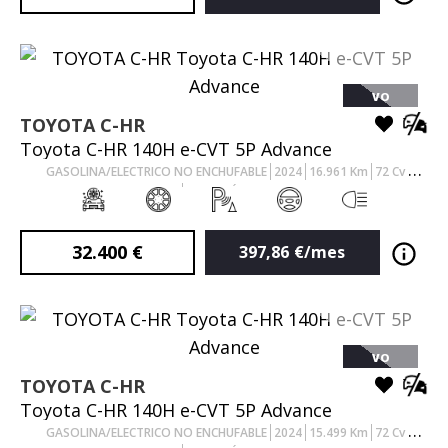
VO
TOYOTA
C-HR
Toyota C-HR 140H e-CVT 5P Advance
GASOLINA/ELECTRICO NO ENCHUFABLE
2024
16.961
Km
72
Cv
AUTOMÁTICO
32.400
€
397,86
€/mes
VO
TOYOTA
C-HR
Toyota C-HR 140H e-CVT 5P Advance
GASOLINA/ELECTRICO NO ENCHUFABLE
2024
15.499
Km
72
Cv