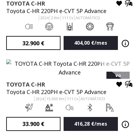
TOYOTA
C-HR
Toyota C-HR 220PH e-CVT 5P Advance
2024
2
Km
111
Cv
AUTOMÁTICO
32.900
€
404,00
€/mes
VO
TOYOTA
C-HR
Toyota C-HR 220PH e-CVT 5P Advance
2024
15.000
Km
111
Cv
AUTOMÁTICO
33.900
€
416,28
€/mes