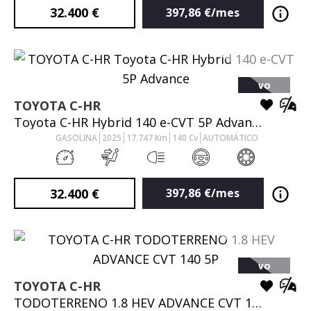
32.400
€
397,86
€/mes
VO
TOYOTA
C-HR
Toyota C-HR Hybrid 140 e-CVT 5P Advance
GASOLINA
2025
17.747
Km
140
Cv
AUTOMÁTICO
32.400
€
397,86
€/mes
VO
TOYOTA
C-HR
TODOTERRENO 1.8 HEV ADVANCE CVT 140 5P