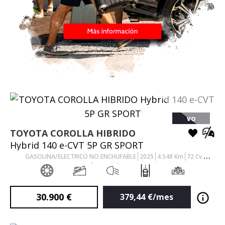
VO
TOYOTA
COROLLA HIBRIDO
Hybrid 140 e-CVT 5P GR SPORT
GASOLINA/ELECTRICO NO ENCHUFABLE
2025
4.548
Km
72
Cv
AUTOMÁTICO
30.900
€
379,44
€/mes