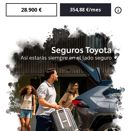
28.900
€
354,88
€/mes