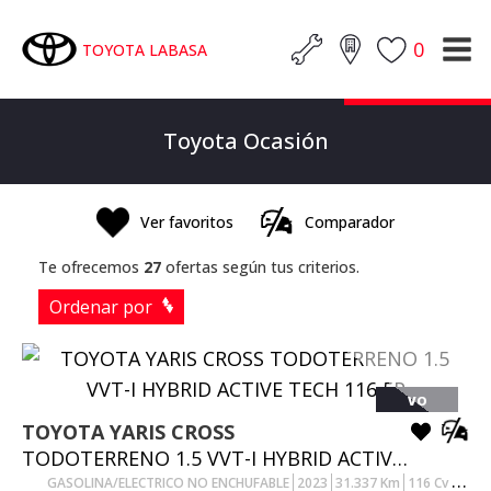
0
TOYOTA LABASA
Toyota Ocasión
Ver favoritos
Comparador
Te ofrecemos
27
ofertas según tus criterios.
Ordenar por
VO
TOYOTA
YARIS CROSS
TODOTERRENO 1.5 VVT-I HYBRID ACTIVE TECH 116 5P
GASOLINA/ELECTRICO NO ENCHUFABLE
2023
31.337
Km
116
Cv