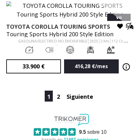
VO
TOYOTA
COROLLA TOURING SPORTS
Touring Sports Hybrid 200 Style Edition
GASOLINA/ELECTRICO NO ENCHUFABLE
2025
2
Km
112
Cv
AUTOMÁTICO
33.900
€
416,28
€/mes
1
2
Siguiente
9.5
sobre 10
basado en
11487
opiniones