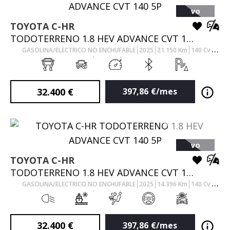
VO
TOYOTA
C-HR
TODOTERRENO 1.8 HEV ADVANCE CVT 140 5P
GASOLINA/ELECTRICO NO ENCHUFABLE
2025
21.150
Km
140
Cv
AUTOMÁTICO
32.400
€
397,86
€/mes
VO
TOYOTA
C-HR
TODOTERRENO 1.8 HEV ADVANCE CVT 140 5P
GASOLINA/ELECTRICO NO ENCHUFABLE
2025
14.396
Km
140
Cv
AUTOMÁTICO
32.400
€
397,86
€/mes