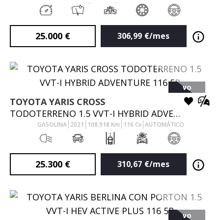
AUTOMÁTICO
25.000
€
306,99
€/mes
VO
TOYOTA
YARIS CROSS
TODOTERRENO 1.5 VVT-I HYBRID ADVENTURE 116 5P
GASOLINA
2021
108.918
Km
116
Cv
AUTOMÁTICO
25.300
€
310,67
€/mes
VO