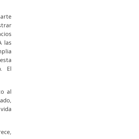
arte
strar
cios
A las
plia
esta
. El
o al
lado,
 vida
rece,