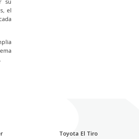
r su
s, el
cada
mplia
stema
.
r
Toyota El Tiro