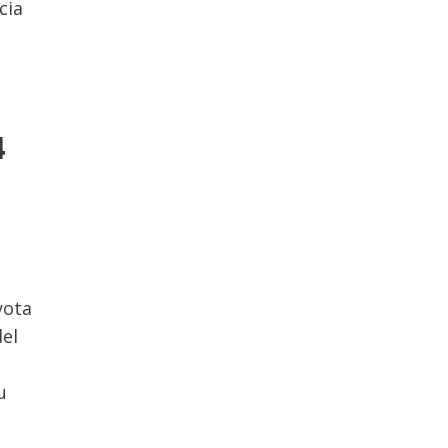
cia
4
yota
del
u