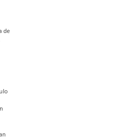
a de
,
ulo
un
an