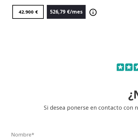
526,79
€/mes
42.900
€
¿
Si desea ponerse en contacto con n