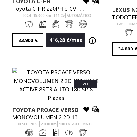
TOYOTA
C-HR
Toyota C-HR 220PH e-CVT 5P Advance
LEXUS
N
2024
15.000
Km
111
Cv
AUTOMÁTICO
GASOLINA/
49.99
416,28
€/mes
33.900
€
34.800
VO
TOYOTA
PROACE VERSO
MONOVOLUMEN 2.2D 132KW L2 ACTIVE 8STR AUTO 180 5P 8 Plazas
DIESEL
2026
2.030
Km
180
Cv
AUTOMÁTICO