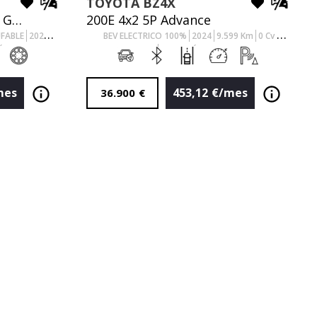
TOYOTA
BZ4X
TODOTERRENO 1.8 HEV GR SPORT CVT 140 5P
200E 4x2 5P Advance
UFABLE
2026
BEV ELECTRICO 100%
2024
9.599
Km
0
Cv
ÁTICO
AUTOMÁTICO
mes
453,12
€/mes
36.900
€