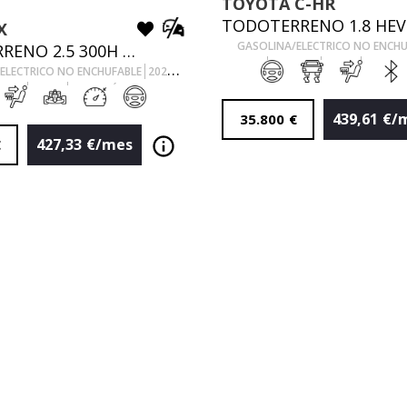
TOYOTA
C-HR
X
GASOLINA/ELECTRICO NO ENCH
TODOTERRENO 2.5 300H PREMIUM 2WD AUTO 197 5P
4.166
Km
140
Cv
AUTOM
ELECTRICO NO ENCHUFABLE
2021
0
Km
197
Cv
AUTOMÁTICO
439,61
€/
35.800
€
427,33
€/mes
€