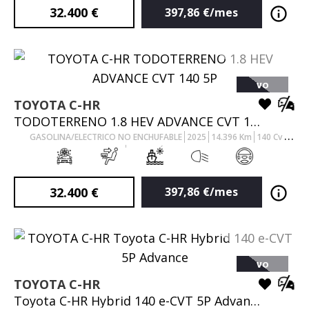
32.400
€
397,86
€/mes
VO
TOYOTA
C-HR
TODOTERRENO 1.8 HEV ADVANCE CVT 140 5P
GASOLINA/ELECTRICO NO ENCHUFABLE
2025
14.396
Km
140
Cv
AUTOMÁTICO
32.400
€
397,86
€/mes
VO
TOYOTA
C-HR
Toyota C-HR Hybrid 140 e-CVT 5P Advance