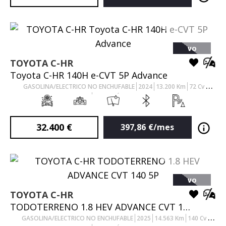
VO
TOYOTA
C-HR
Toyota C-HR 140H e-CVT 5P Advance
GASOLINA/ELECTRICO NO ENCHUFABLE
2024
13.200
Km
72
Cv
AUTOMÁTICO
32.400
€
397,86
€/mes
VO
TOYOTA
C-HR
TODOTERRENO 1.8 HEV ADVANCE CVT 140 5P
GASOLINA/ELECTRICO NO ENCHUFABLE
2025
14.563
Km
140
Cv