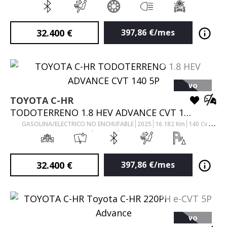
AUTOMÁTICO
32.400
€
397,86
€/mes
VO
TOYOTA
C-HR
TODOTERRENO 1.8 HEV ADVANCE CVT 140 5P
GASOLINA/ELECTRICO NO ENCHUFABLE
2025
16.182
Km
140
Cv
AUTOMÁTICO
32.400
€
397,86
€/mes
VO