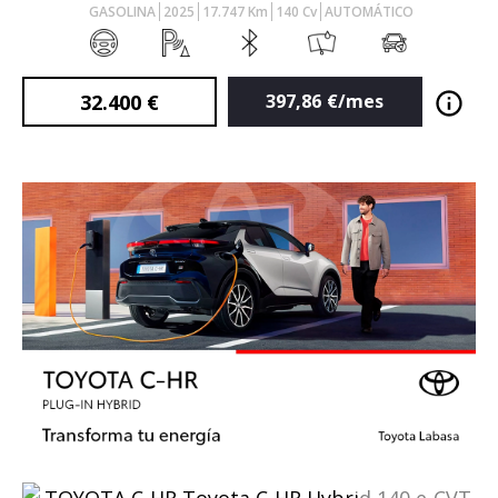
GASOLINA
2025
17.747
Km
140
Cv
AUTOMÁTICO
32.400
€
397,86
€/mes