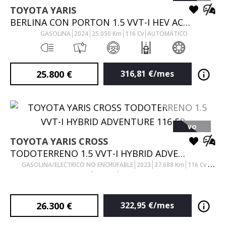
TOYOTA
YARIS
BERLINA CON PORTON 1.5 VVT-I HEV ACTIVE PLUS 116 5P
GASOLINA
2024
25.050
Km
116
Cv
AUTOMÁTICO
25.800
€
316,81
€/mes
VO
TOYOTA
YARIS CROSS
TODOTERRENO 1.5 VVT-I HYBRID ADVENTURE 116 5P
GASOLINA/ELECTRICO NO ENCHUFABLE
2023
37.688
Km
116
Cv
AUTOMÁTICO
26.300
€
322,95
€/mes