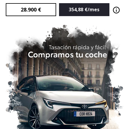
28.900
€
354,88
€/mes