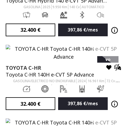
Toyota C-HR Hybrid 140 e-CVT 5P Advance
GASOLINA
2025
9.950
Km
140
Cv
AUTOMÁTICO
32.400
€
397,86
€/mes
VO
TOYOTA
C-HR
Toyota C-HR 140H e-CVT 5P Advance
GASOLINA/ELECTRICO NO ENCHUFABLE
2024
16.961
Km
72
Cv
AUTOMÁTICO
32.400
€
397,86
€/mes