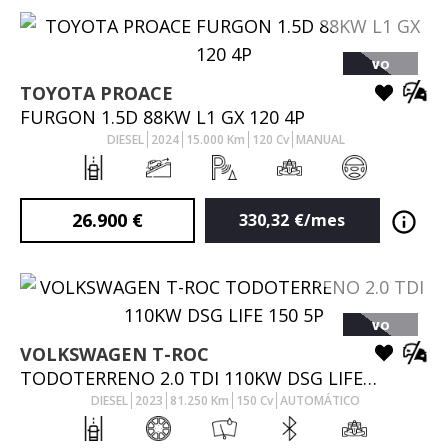
VO
TOYOTA
PROACE
FURGON 1.5D 88KW L1 GX 120 4P
DIESEL
2024
15.000
Km
120
Cv
MANUAL
26.900
€
330,32
€/mes
VO
VOLKSWAGEN
T-ROC
TODOTERRENO 2.0 TDI 110KW DSG LIFE 150 5P
DIESEL
2023
81.250
Km
150
Cv
AUTOMÁTICO