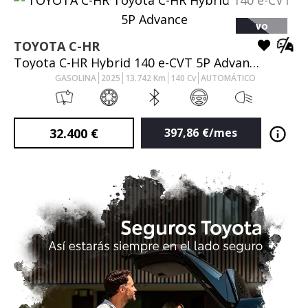
VO
TOYOTA
C-HR
Toyota C-HR Hybrid 140 e-CVT 5P Advance
GASOLINA
2025
13.742
Km
140
Cv
AUTOMÁTICO
32.400
€
397,86
€/mes