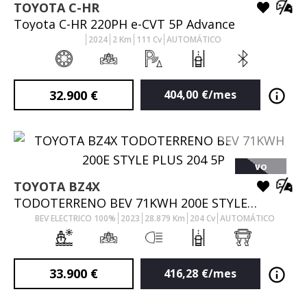
TOYOTA
C-HR
Toyota C-HR 220PH e-CVT 5P Advance
2024
2
Km
111
Cv
AUTOMÁTICO
32.900
€
404,00
€/mes
VO
TOYOTA
BZ4X
TODOTERRENO BEV 71KWH 200E STYLE PLUS 204 5P
BEV ELECTRICO 100%
2023
28.879
Km
204
Cv
AUTOMÁTICO
33.900
€
416,28
€/mes