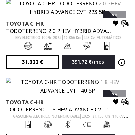
VO
TOYOTA
C-HR
TODOTERRENO 2.0 PHEV HYBRID ADVANCE CVT 223 5P
BEV ELECTRICO 100%
2025
10.866
Km
223
Cv
AUTOMÁTICO
31.900
€
391,72
€/mes
VO
TOYOTA
C-HR
TODOTERRENO 1.8 HEV ADVANCE CVT 140 5P
GASOLINA/ELECTRICO NO ENCHUFABLE
2025
21.150
Km
140
Cv
AUTOMÁTICO