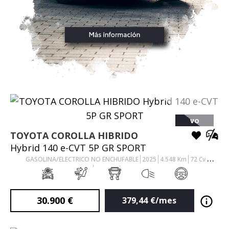
VO
TOYOTA
COROLLA HIBRIDO
Hybrid 140 e-CVT 5P GR SPORT
GASOLINA/ELECTRICO NO ENCHUFABLE
2025
4.548
Km
72
Cv
AUTOMÁTICO
30.900
€
379,44
€/mes