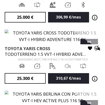
AUTOMÁTICO
25.000
€
306,99
€/mes
VO
TOYOTA
YARIS CROSS
TODOTERRENO 1.5 VVT-I HYBRID ADVENTURE 116 5P
GASOLINA
2021
108.918
Km
116
Cv
AUTOMÁTICO
25.300
€
310,67
€/mes
VO