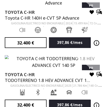
VO
TOYOTA
C-HR
Toyota C-HR 140H e-CVT 5P Advance
GASOLINA/ELECTRICO NO ENCHUFABLE
2024
15.499
Km
72
Cv
AUTOMÁTICO
32.400
€
397,86
€/mes
VO
TOYOTA
C-HR
TODOTERRENO 1.8 HEV ADVANCE CVT 140 5P
GASOLINA/ELECTRICO NO ENCHUFABLE
2025
21.786
Km
140
Cv
AUTOMÁTICO
32.400
€
397,86
€/mes