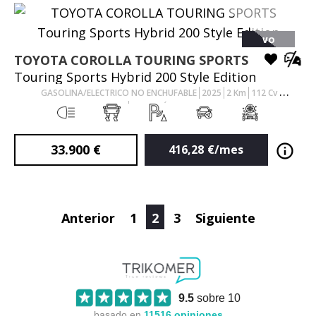
VO
TOYOTA
COROLLA TOURING SPORTS
Touring Sports Hybrid 200 Style Edition
GASOLINA/ELECTRICO NO ENCHUFABLE
2025
2
Km
112
Cv
AUTOMÁTICO
33.900
€
416,28
€/mes
Anterior
1
2
3
Siguiente
9.5
sobre 10
basado en
11516
opiniones