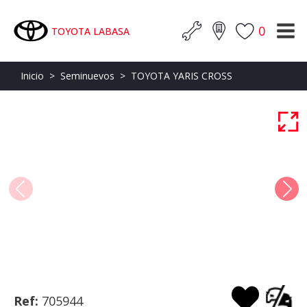
0
TOYOTA LABASA
Inicio
>
Seminuevos
>
TOYOTA YARIS CROSS
Ref:
705944