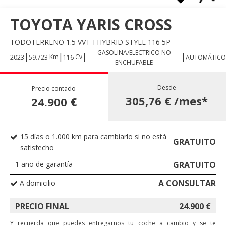
TOYOTA YARIS CROSS
TODOTERRENO 1.5 VVT-I HYBRID STYLE 116 5P
GASOLINA/ELECTRICO NO
|
|
|
|
Km
Cv
2023
59.723
116
AUTOMÁTICO
ENCHUFABLE
Desde
Precio contado
305,76 €
/mes*
24.900
€
15 días o 1.000 km para cambiarlo si no está
GRATUITO
satisfecho
1 año de garantía
GRATUITO
A CONSULTAR
A domicilio
PRECIO FINAL
24.900
€
Y recuerda que puedes entregarnos tu coche a cambio y se te