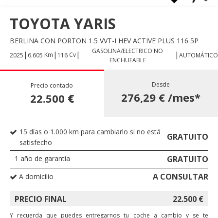
TOYOTA YARIS
BERLINA CON PORTON 1.5 VVT-I HEV ACTIVE PLUS 116 5P
GASOLINA/ELECTRICO NO
|
|
|
|
Km
Cv
2025
6.605
116
AUTOMÁTICO
ENCHUFABLE
Desde
Precio contado
276,29 €
/mes*
22.500
€
15 días o 1.000 km para cambiarlo si no está
GRATUITO
satisfecho
1 año de garantía
GRATUITO
A CONSULTAR
A domicilio
PRECIO FINAL
22.500
€
Y recuerda que puedes entregarnos tu coche a cambio y se te