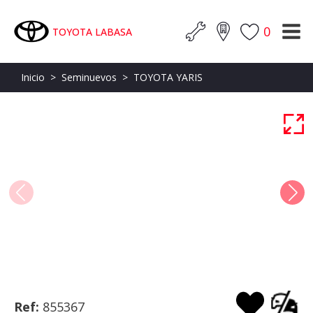
0
TOYOTA LABASA
Inicio
>
Seminuevos
>
TOYOTA YARIS
Ref:
855367