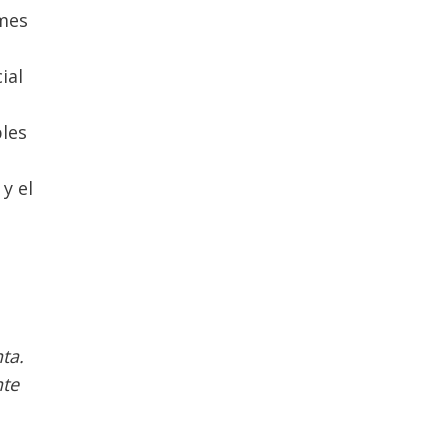
rmes
ial
bles
y el
ta.
nte