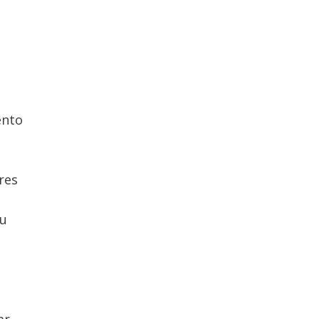
ento
res
tu
ar